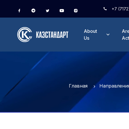
+7 (7172
About
Are
Us
Act
Главная
Направления