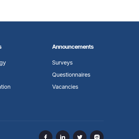
s
Announcements
gy
Surveys
Questionnaires
ation
Vacancies