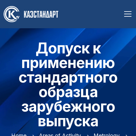
Допуск к
применению
стандартного
образца
зарубежного
выпуска
Home
Areas of Activity
Metrology