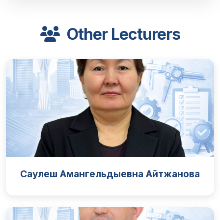
Other Lecturers
Саулеш Амангельдыевна Айтжанова